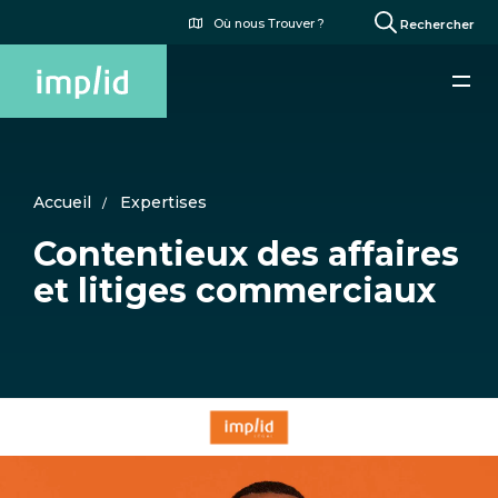
Aller
Menu
Où nous Trouver ?
Rechercher
au
du
contenu
compte
principal
de
l'utilisateur
Accueil
Expertises
Contentieux des affaires
et litiges commerciaux