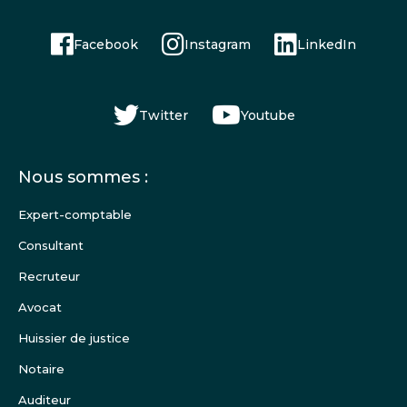
Facebook
Instagram
LinkedIn
Twitter
Youtube
Menu
Nous sommes :
Pied
de
Expert-comptable
page
Consultant
Recruteur
Avocat
Huissier de justice
Notaire
Auditeur