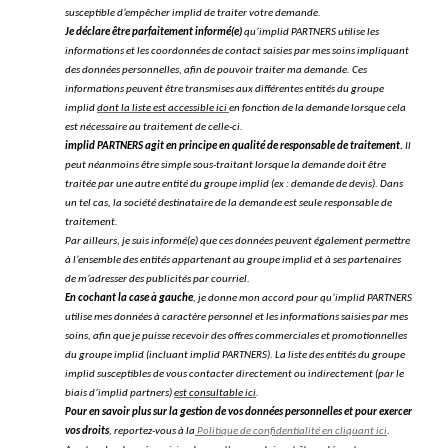
susceptible d’empêcher implid de traiter votre demande.
Je déclare être parfaitement informé(e)
qu’implid PARTNERS utilise les
informations et les coordonnées de contact saisies par mes soins impliquant
des données personnelles, afin de pouvoir traiter ma demande. Ces
informations peuvent être transmises aux différentes entités du groupe
implid
dont la liste est accessible ici
en fonction de la demande lorsque cela
est nécessaire au traitement de celle-ci.
implid PARTNERS agit en principe en qualité de responsable de traitement.
Il
peut néanmoins être simple sous-traitant lorsque la demande doit être
traitée par une autre entité du groupe implid (ex : demande de devis). Dans
un tel cas, la société destinataire de la demande est seule responsable de
traitement.
Par ailleurs, je suis informé(e) que ces données peuvent également permettre
à l’ensemble des entités appartenant au groupe implid et à ses partenaires
de m’adresser des publicités par courriel.
En cochant la case à gauche
, je donne mon accord pour qu’implid PARTNERS
utilise mes données à caractère personnel et les informations saisies par mes
soins, afin que je puisse recevoir des offres commerciales et promotionnelles
du groupe implid (incluant implid PARTNERS). La liste des entités du groupe
implid susceptibles de vous contacter directement ou indirectement (par le
biais d’implid partners)
est consultable ici
.
Pour en savoir plus sur la gestion de vos données personnelles et pour exercer
vos droits
, reportez-vous à la
Politique de confidentialité en cliquant ici
.